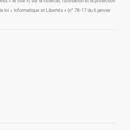
rès « le Site ») sur la collecte, l’utilisation et la protection
la loi « Informatique et Libertés » (n° 78-17 du 6 janvier