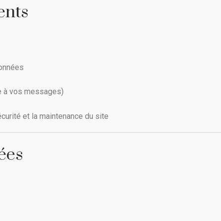
ents
données
se à vos messages)
curité et la maintenance du site
ées
s