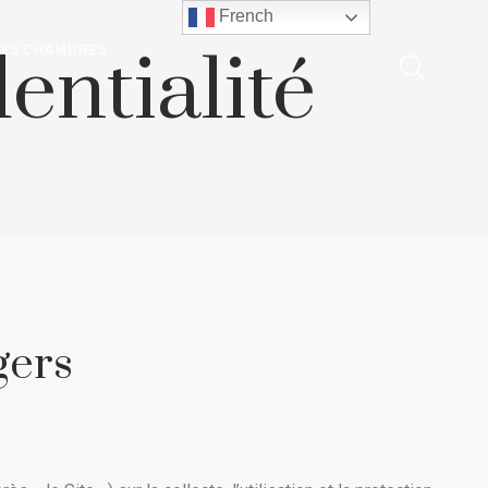
French
entialité
LES CHAMBRES
gers