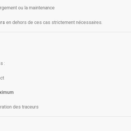
bergement ou la maintenance
ers
en dehors de ces cas strictement nécessaires.
s :
act
aximum
ration des traceurs