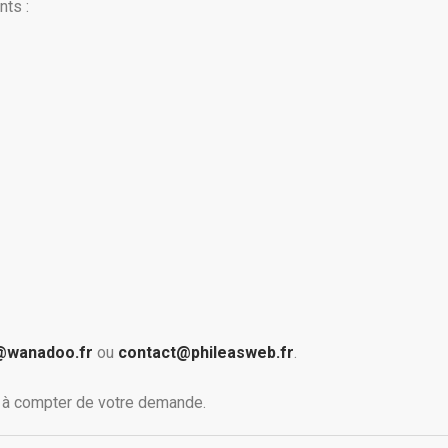
ts :
e@wanadoo.fr
ou
contact@phileasweb.fr
.
 à compter de votre demande.