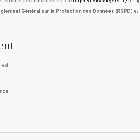
d’informer les utilisateurs du site
https://colocangers.fr/
(ci-ap
glement Général sur la Protection des Données (RGPD)
et 
ent
est :
ance